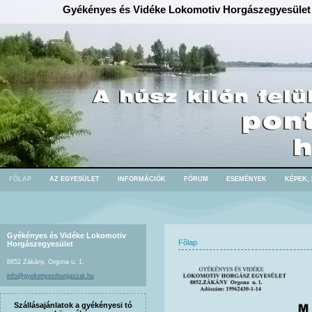
Gyékényes és Vidéke Lokomotiv Horgászegyesület
FÕLAP
AZ EGYESÜLET
INFORMÁCIÓK
FÓRUM
ESEMÉNYEK
KÉPEK,
Gyékényes és Vidéke Lokomotiv
Fõlap
Horgászegyesület
8852 Zákány, Orgona u. 1.
info@gyekenyesihorgaszat.hu
Szállásajánlatok a gyékényesi tó