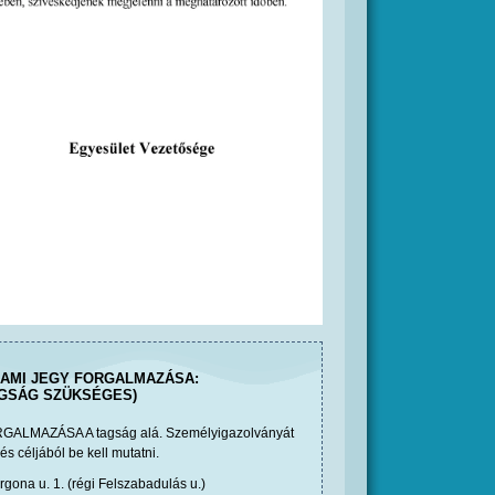
LAMI JEGY FORGALMAZÁSA:
AGSÁG SZÜKSÉGES)
RGALMAZÁSA A tagság alá. Személyigazolványát
és céljából be kell mutatni.
gona u. 1. (régi Felszabadulás u.)