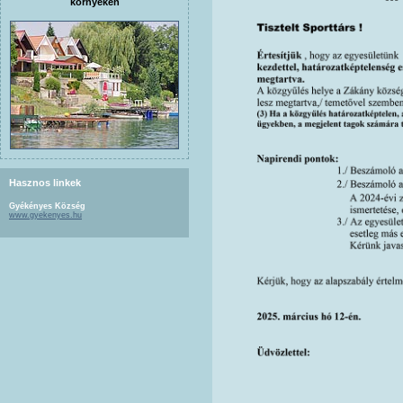
környékén
Hasznos linkek
Gyékényes Község
www.gyekenyes.hu