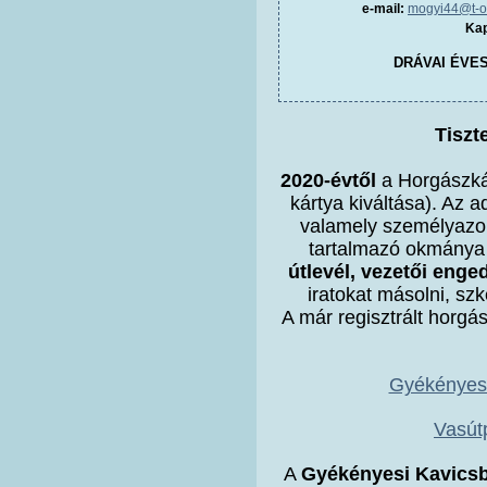
e-mail:
mogyi44@t-o
Kap
DRÁVAI ÉVE
Tiszt
2020-évtől
a Horgászkár
kártya kiváltása). Az a
valamely személyazo
tartalmazó okmány
útlevél, vezetői enge
iratokat másolni, szk
A már regisztrált horgá
Gyékényesi
Vasút
A
Gyékényesi Kavicsb