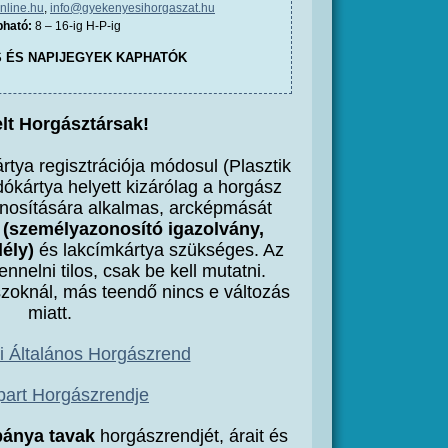
nline.hu
,
info@gyekenyesihorgaszat.hu
ható:
8 – 16-ig H-P-ig
S ÉS NAPIJEGYEK KAPHATÓK
elt Horgásztársak!
tya regisztrációja módosul (Plasztik
dókártya helyett kizárólag a horgász
nosítására alkalmas, arcképmását
a
(személyazonosító igazolvány,
dély)
és lakcímkártya szükséges. Az
ennelni tilos, csak be kell mutatni.
szoknál, más teendő nincs e változás
miatt.
 Általános Horgászrend
part Horgászrendje
ánya tavak
horgászrendjét, árait és